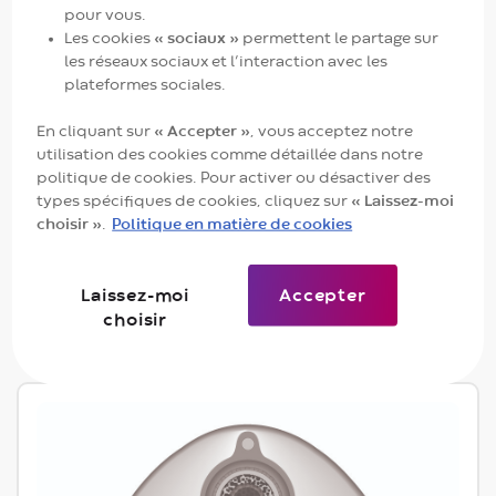
pour vous.
Les cookies
« sociaux »
permettent le partage sur
les réseaux sociaux et l’interaction avec les
plateformes sociales.
En cliquant sur
« Accepter »
, vous acceptez notre
utilisation des cookies comme détaillée dans notre
Entérocollecteur fécal à ballonnet Flexi-Seal™
politique de cookies. Pour activer ou désactiver des
Signal™
types spécifiques de cookies, cliquez sur
« Laissez-moi
choisir »
.
Politique en matière de cookies
REF*
Taille de la boite
418000
1 kit par boite
Description
Laissez-moi
Accepter
choisir
Kit Flexi-Seal™ Signal™ FMS et 3 poches