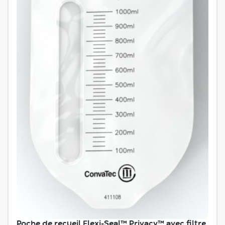
Poche de recueil Flexi-Seal™ Privacy™ avec filtre