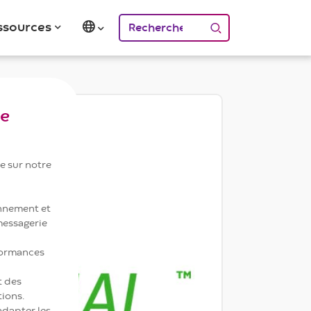
Rechercher
ssources
le
e sur notre
nnement et
 messagerie
formances
t des
tions.
adapter les