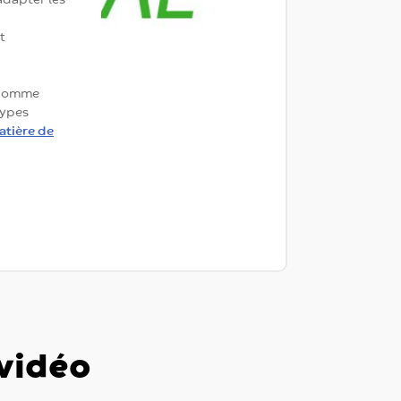
t
s comme
types
atière de
vidéo