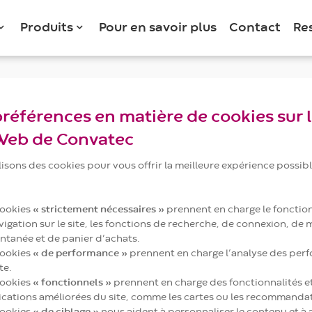
Produits
Pour en savoir plus
Contact
Re
préférences en matière de cookies sur 
 Web de Convatec
lisons des cookies pour vous offrir la meilleure expérience possibl
cookies
« strictement nécessaires »
prennent en charge le fonctio
vigation sur le site, les fonctions de recherche, de connexion, de
antanée et de panier d’achats.
cookies
« de performance »
prennent en charge l’analyse des per
te.
cookies
« fonctionnels »
prennent en charge des fonctionnalités e
ications améliorées du site, comme les cartes ou les recommanda
cookies
« de ciblage »
nous aident à personnaliser le contenu et à 