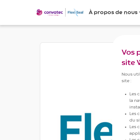
À propos de nous
Vos 
site
Nous uti
site :
Les 
la na
inst
Les 
du si
Les 
appl
Les 