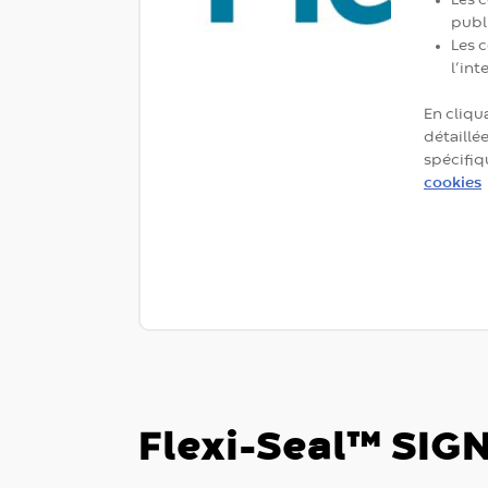
publ
Les 
l’int
En cliqu
détaillé
spécifiq
cookies
Flexi-Seal™ SIG