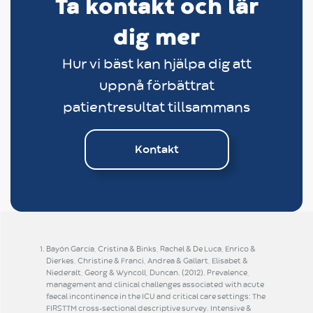
Ta kontakt och lär
dig mer
Hur vi bäst kan hjälpa dig att
uppnå förbättrat
patientresultat tillsammans
Kontakt
Bayón García, Cristina & Binks, Rachel & De Luca, Enrico &
Dierkes, Christine & Franci, Andrea & Gallart, Elisabet &
Niederalt, Georg & Wyncoll, Duncan. (2012). Prevalence,
management and clinical challenges associated with acute
faecal incontinence in the ICU and critical care settings: The
FIRSTTM cross-sectional descriptive survey. Intensive &