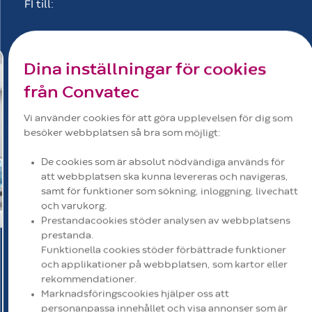
FI till:
Dina inställningar för cookies
från Convatec
Vi använder cookies för att göra upplevelsen för dig som
besöker webbplatsen så bra som möjligt:
De cookies som är absolut nödvändiga används för
att webbplatsen ska kunna levereras och navigeras,
samt för funktioner som sökning, inloggning, livechatt
och varukorg.
Prestandacookies stöder analysen av webbplatsens
prestanda.
Ytterligare lidande för patienter
Funktionella cookies stöder förbättrade funktioner
och applikationer på webbplatsen, som kartor eller
Förutom det rådande förhållandet som förde dem
rekommendationer.
till intensivvård kan patienterna få en ovärdig
Marknadsföringscookies hjälper oss att
upplevelse om FI inte hanteras effektivt.
personanpassa innehållet och visa annonser som är