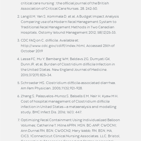
critical care nursing : the official journal of the British
Association of Critical Care Nurses. 28. 242-50.
Langill M, Yan S, Kommala D, et al. A Budget Impact Analysis
Comparing use of a Modern Fecal Management System to
Traditional Fecal Management Methods in Two Canadian
Hospitals. Ostomy Wound Management 2012; 58(12)25-33.
CDC FAQ on C. difficile. Available at:
http://www.cdc.gov/cdiff/index.html, Accessed 25th of
October 2019
Lessa FC, Mu Y, Bamberg WM, Beldavs ZG, Dumyati GK,
Dunn JR, et al. Burden of Clostridium difficile Infection in
the United States. New England Journal of Medicine.
2015;372(9):825–34.
Schroeder MS. Clostridium difficile-associated diarrhea.
Am Fam Physician. 2005;71(5);921-928.
Zhang S, Palazuelos-Munoz S, Balsells E M, Nair H, Kyaw M H.
Cost of hospital management of Clostridium difficile
infection in United States—a metaanalysis and modelling
study. BMC Infect Dis. 2016; 16(1): 447.
Optimizing Fecal Containment Using Individualized Balloon
Volumes; Catherine T. Milne APRN, MSN, BC-ANP, CWOCN1;
Ann Durnal RN, BSN, CWOCN2; Mary Webb, RN, BSN, MA,
CIC3, 1Connecticut Clinical Nursing Associates, LLC, Bristol,