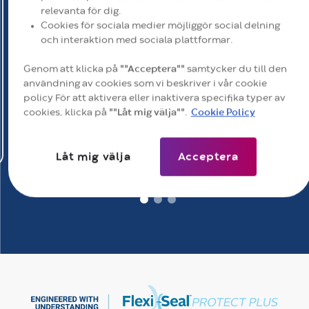
relevanta för dig.
Inlagda vuxna med fekal inkontinens löper 22 gånger
Cookies för sociala medier möjliggör social delning
större risk att utveckla trycksår än patienter utan
och interaktion med sociala plattformar.
2
fekal inkontinens
.
Genom att klicka på
""Acceptera""
samtycker du till den
användning av cookies som vi beskriver i vår cookie
policy För att aktivera eller inaktivera specifika typer av
cookies, klicka på
""Låt mig välja""
.
Cookie Policy
Låt mig välja
Acceptera