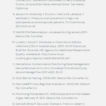
Connecticut; 2Ascension Carondelet St Mary’s Hospital,
Tucson, Arizona;3San Mateo Medical Center, San Mateo,
California
Jackson M, McKenney T, Drumm J, Merrick B, LeMaster T,
VanGilder C. Pressure ulcer prevention in high-risk
postoperative cardiovascular patients. Crit Care Nurse.
2011;31(4):44–53
MAUDE FDA Data Analysis – Accessed during January 2019 –
Data on file, ConvaTec.
Lucado J, Gould C, Elixhauser A. Clostridium difficile
infections (CDI) in hospital stays, 2009. HCUP Statistical
Brief 124. Rockville, MD: Agency for Healthcare Research and
Quality. Available at: http://www.hcup-
us.ahrq.gov/reports/ statbriefs/sb124.pdf.
Metcalf et al. Contamination Risk During Fecal Management
Device Removal: An In vitro, Simulated Clinical Use Study.
Wound Manage Prev 2019; 65(3): 30–37.
Odor Barrier Testing. 130124-001. Data on file, ConvaTec Inc.
Flexi-Seal® Privacy Bag Filter Evaluation. 121412-001. Data on
file, ConvaTec Inc.
Minimizing the spread of C. difficile spores from the release
of gas. February 19, 2013. Data on file, ConvaTec Inc.
García B, Binks R, De Luca E, Dierkes C, Franci A, Gallart E,