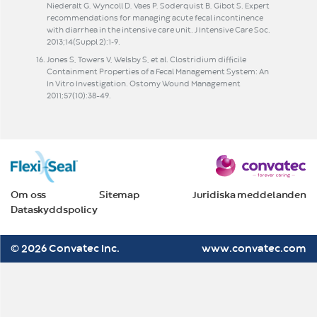
Niederalt G, Wyncoll D, Vaes P, Soderquist B, Gibot S. Expert
recommendations for managing acute fecal incontinence
with diarrhea in the intensive care unit. J Intensive Care Soc.
2013;14(Suppl 2):1-9.
Jones S, Towers V, Welsby S, et al. Clostridium difficile
Containment Properties of a Fecal Management System: An
In Vitro Investigation. Ostomy Wound Management
2011;57(10):38–49.
Om oss
Sitemap
Juridiska meddelanden
Dataskyddspolicy
© 2026 Convatec Inc.
www.convatec.com