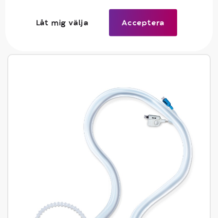
Flexi-Seal™ Protect FMS
Låt mig välja
Acceptera